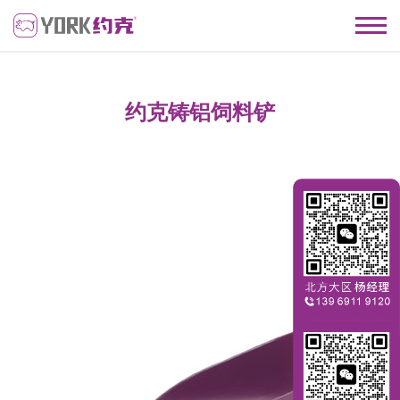
约克铸铝饲料铲