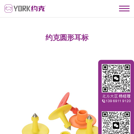
约克圆形耳标